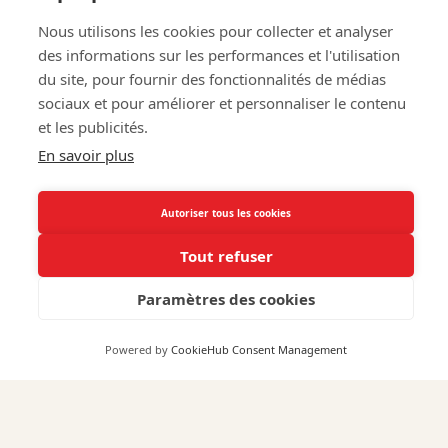
-
-
-
Nous utilisons les cookies pour collecter et analyser
f
i
l
des informations sur les performances et l'utilisation
Envoyer
du site, pour fournir des fonctionnalités de médias
a
n
i
sociaux et pour améliorer et personnaliser le contenu
c
s
n
et les publicités.
En savoir plus
e
t
k
FRENCHIES WINES
b
a
e
Autoriser tous les cookies
Produits par Domaine
o
g
d
Tout refuser
Produits par Catégorie
o
r
i
Paramètres des cookies
k
a
n
Tous les Produits
m
Powered by
CookieHub Consent Management
INFORMATIONS LÉGALES
Conditions Générales de Vente
Conditions Générales d’Utilisation