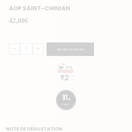
AOP SAINT-CHINIAN
42,00
€
quantité
-
+
Ajouter au panier
de
Roc
Blanc
NOTE DE DÉGUSTATION