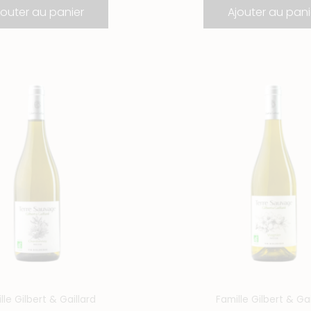
jouter au panier
Ajouter au pani
uantité
quantité
e
de
hardonnay
Viognier
lle Gilbert & Gaillard
Famille Gilbert & Gai