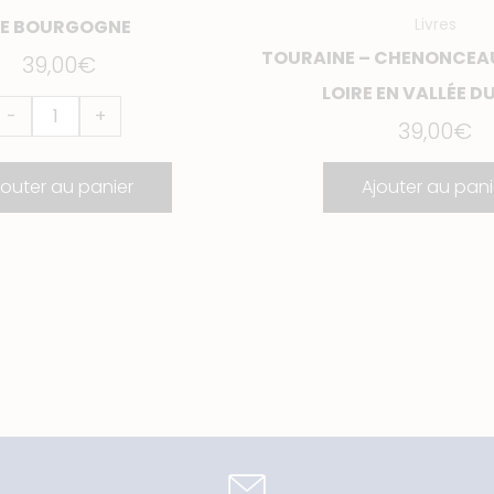
Livres
E BOURGOGNE
TOURAINE – CHENONCEAUX
39,00
€
LOIRE EN VALLÉE D
-
+
39,00
€
jouter au panier
Ajouter au pani