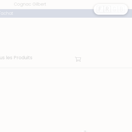
Cognac Gilbert
🇫🇷
🇬🇧
'achat
Panier
us les Produits
quantité
de