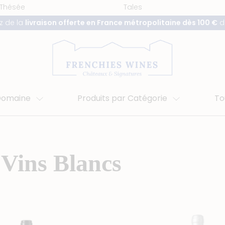
 Thésée
Tales
ez de la
livraison offerte en France métropolitaine dès 100 €
d
 Domaine
Produits par Catégorie
To
Vins Blancs
uantité
quantité
e
de