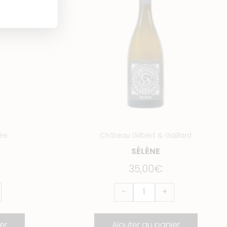
ée
Château Gilbert & Gaillard
SÉLÈNE
35,00
€
-
+
er
Ajouter au panier