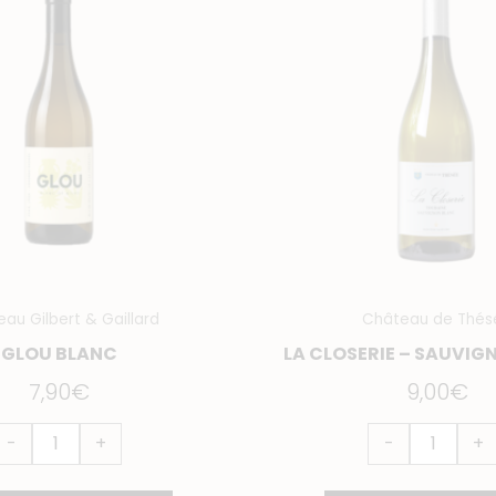
lou
La
lanc
Closerie
-
Sauvignon
Blanc
au Gilbert & Gaillard
Château de Thés
GLOU BLANC
LA CLOSERIE – SAUVIG
7,90
€
9,00
€
-
+
-
+