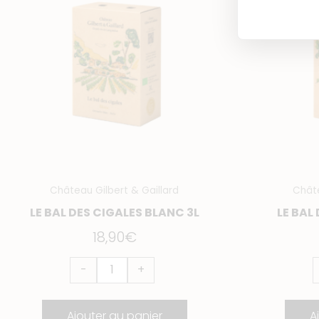
Bal
B
des
d
Cigales
C
Blanc
R
3L
3
Château Gilbert & Gaillard
Châte
LE BAL DES CIGALES BLANC 3L
LE BAL
18,90
€
-
+
Ajouter au panier
A