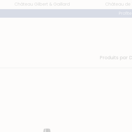
Frenchies Wines - Boutique
Aller
Château Gilbert & Gaillard
Château de
au
Profit
contenu
Produits par
quantité
q
de
d