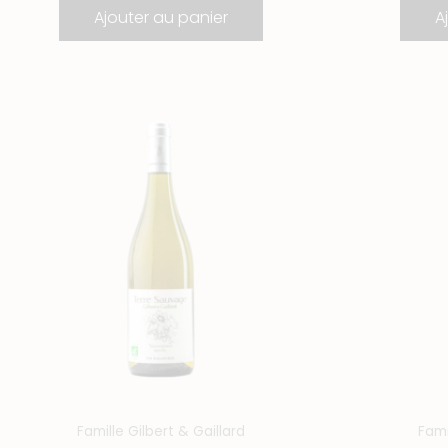
Ajouter au panier
A
quantité
q
de
d
Sauvignon
C
Famille Gilbert & Gaillard
Fami