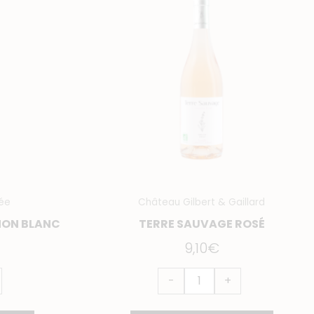
Terre
Sauvage
Rosé
ée
Château Gilbert & Gaillard
NON BLANC
TERRE SAUVAGE ROSÉ
9,10
€
-
+