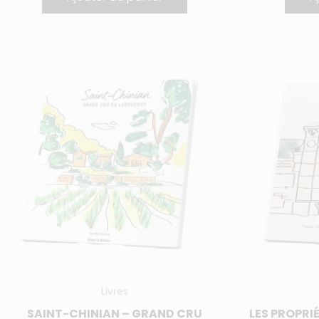
quantité
q
de
d
Saint-
L
Chinian
P
-
d
Grand
G
Cru
C
Languedoc
d
B
Livres
SAINT-CHINIAN – GRAND CRU
LES PROPRI