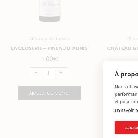
Château de Thésée
Châte
LA CLOSERIE – PINEAU D’AUNIS
CHÂTEAU GI
11,00
€
-
+
À propo
Nous utilis
Ajouter au panier
A
performance
et pour amé
En savoir p
quantité
q
de
d
Autorise
Le
L