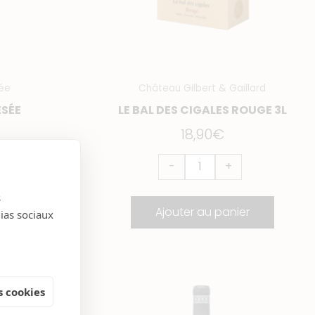
ée
Château Gilbert & Gaillard
ÉSÉE
LE BAL DES CIGALES ROUGE 3L
18,90
€
-
+
s
er
Ajouter au panier
dias sociaux
quantité
de
 cookies
Sélène