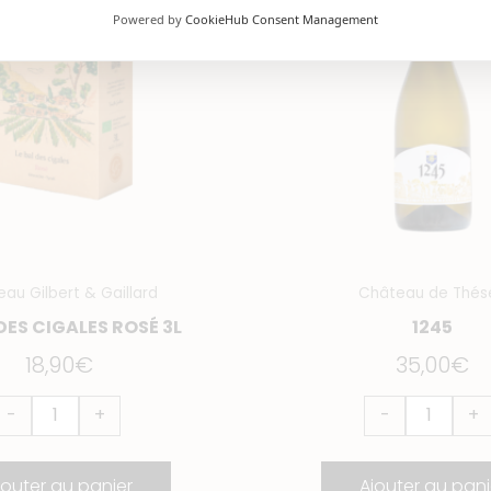
al
Powered by
CookieHub Consent Management
es
igales
osé
L
au Gilbert & Gaillard
Château de Thés
 DES CIGALES ROSÉ 3L
1245
18,90
€
35,00
€
-
+
-
+
jouter au panier
Ajouter au pani