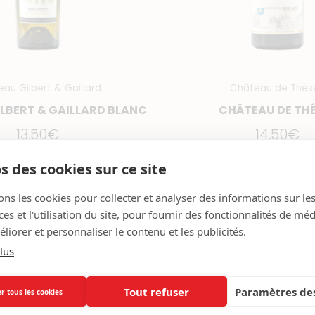
au Gilbert & Gaillard
Château de Thés
LBERT & GAILLARD BLANC
CHÂTEAU DE TH
13,50
€
14,50
€
-
+
-
+
s des cookies sur ce site
ons les cookies pour collecter et analyser des informations sur le
jouter au panier
Ajouter au pani
s et l'utilisation du site, pour fournir des fonctionnalités de mé
liorer et personnaliser le contenu et les publicités.
lus
uantité
quantité
e
de
Tout refuser
Paramètres des
r tous les cookies
e
1245