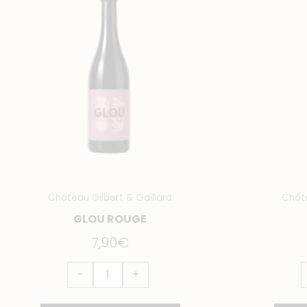
Glou
G
Rouge
B
Château Gilbert & Gaillard
Châte
GLOU ROUGE
7,90
€
-
+