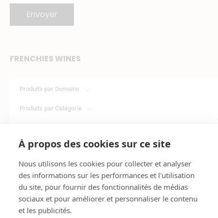
f
i
l
Envoyer
a
n
i
c
s
n
e
t
k
FRENCHIES WINES
b
a
e
Produits par Domaine
o
g
d
Produits par Catégorie
o
r
i
k
a
n
Tous les Produits
À propos des cookies sur ce site
m
INFORMATIONS LÉGALES
Nous utilisons les cookies pour collecter et analyser
des informations sur les performances et l'utilisation
Conditions Générales de Vente
du site, pour fournir des fonctionnalités de médias
Conditions Générales d’Utilisation
sociaux et pour améliorer et personnaliser le contenu
et les publicités.
Mentions Légales