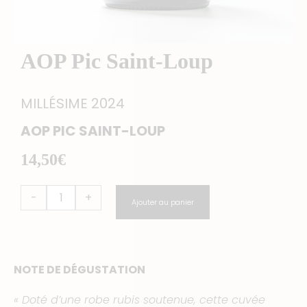
AOP Pic Saint-Loup
MILLÉSIME 2024
AOP PIC SAINT-LOUP
14,50
€
quantité
-
+
Ajouter au panier
de
AOP
Pic
Saint-
NOTE DE DÉGUSTATION
Loup
« Doté d’une robe rubis soutenue, cette cuvée