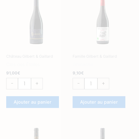
de
de
Clos
Grenache
des
Étoiles
Château Gilbert & Gaillard
Famille Gilbert & Gaillard
Clos des Étoiles
Grenache
91,00
€
9,10
€
-
+
-
+
Ajouter au panier
Ajouter au panier
quantité
quantité
de
de