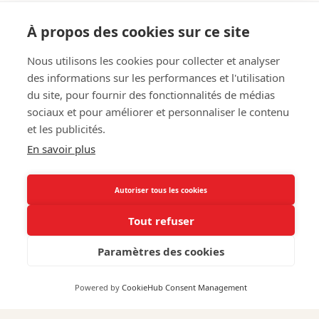
I
I
I
À propos des cookies sur ce site
c
c
c
Nous utilisons les cookies pour collecter et analyser
o
o
o
RESTEZ INFORMÉ DES NOUVEAUTÉS :
des informations sur les performances et l'utilisation
du site, pour fournir des fonctionnalités de médias
n
n
n
sociaux et pour améliorer et personnaliser le contenu
-
-
-
et les publicités.
f
i
l
En savoir plus
Envoyer
a
n
i
Autoriser tous les cookies
c
s
n
Tout refuser
e
t
k
FRENCHIES WINES
b
a
e
Paramètres des cookies
Produits par Domaine
o
g
d
Powered by
CookieHub Consent Management
Produits par Catégorie
o
r
i