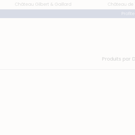
Frenchies Wines - Boutique
Aller
Château Gilbert & Gaillard
Château de
au
Profit
contenu
Produits par