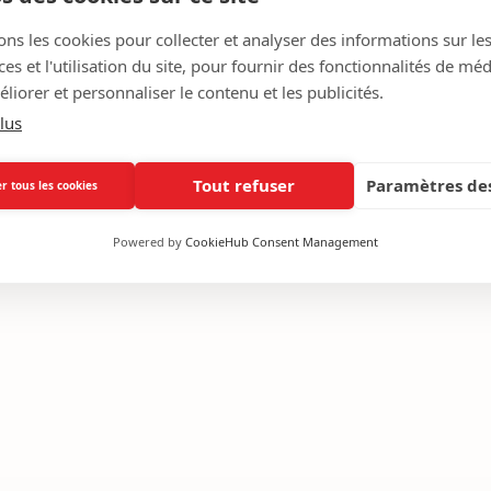
100% Pinotage.
ons les cookies pour collecter et analyser des informations sur le
s et l'utilisation du site, pour fournir des fonctionnalités de mé
liorer et personnaliser le contenu et les publicités.
TERROIR
lus
VINIFICATION
Tout refuser
Paramètres des
r tous les cookies
ACCORDS METS & VINS
Powered by
CookieHub Consent Management