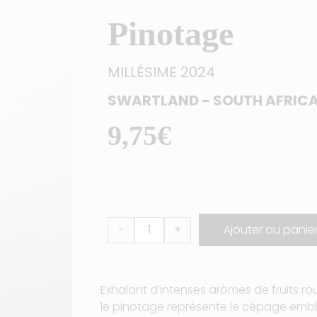
Pinotage
MILLÉSIME 2024
SWARTLAND - SOUTH AFRIC
9,75
€
quantité
-
+
Ajouter au panie
de
Pinotage
Exhalant d’intenses arômes de fruits roug
le pinotage représente le cépage embl