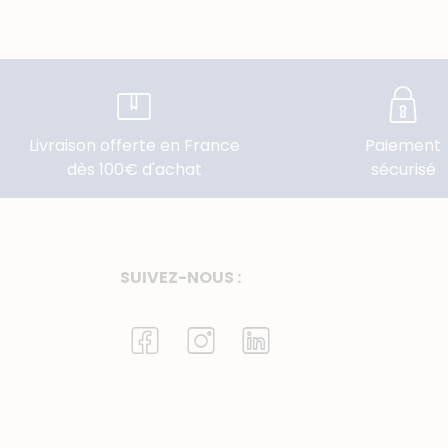
Livraison offerte en France
Paiement
dès 100€ d'achat
sécurisé
SUIVEZ-NOUS :
I
I
I
c
c
c
o
o
o
n
n
n