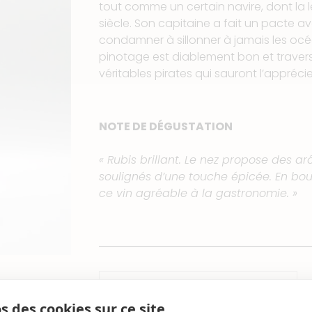
tout comme un certain navire, dont la 
siècle. Son capitaine a fait un pacte av
condamner à sillonner à jamais les oc
pinotage est diablement bon et travers
véritables pirates qui sauront l’apprécie
NOTE DE DÉGUSTATION
« Rubis brillant. Le nez propose des a
soulignés d’une touche épicée. En bou
ce vin agréable à la gastronomie. »
CÉPAGE
s des cookies sur ce site