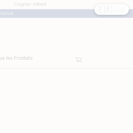
Cognac Gilbert
🇫🇷
🇬🇧
'achat
Panier
us les Produits